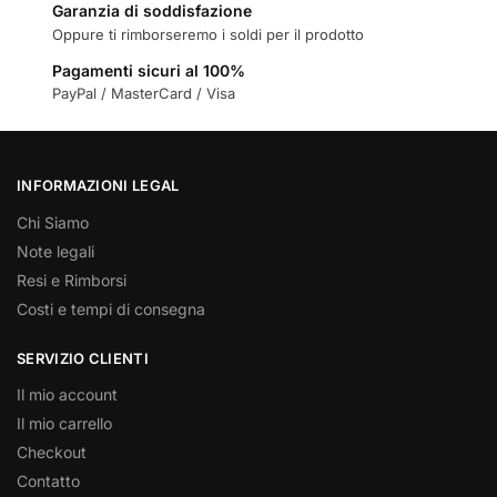
Garanzia di soddisfazione
Oppure ti rimborseremo i soldi per il prodotto
Pagamenti sicuri al 100%
PayPal / MasterCard / Visa
INFORMAZIONI LEGAL
Chi Siamo
Note legali
Resi e Rimborsi
Costi e tempi di consegna
SERVIZIO CLIENTI
Il mio account
Il mio carrello
Checkout
Contatto