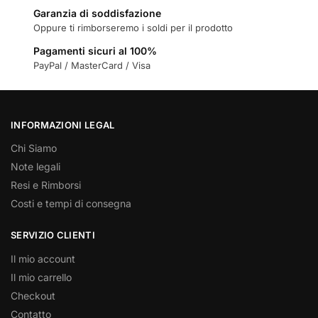
Garanzia di soddisfazione
Oppure ti rimborseremo i soldi per il prodotto
Pagamenti sicuri al 100%
PayPal / MasterCard / Visa
INFORMAZIONI LEGAL
Chi Siamo
Note legali
Resi e Rimborsi
Costi e tempi di consegna
SERVIZIO CLIENTI
Il mio account
Il mio carrello
Checkout
Contatto