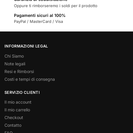
Oppure ti rimborseremo i soldi per il prodotto
Pagamenti sicuri al 100%
PayPal / MasterCard / Visa
INFORMAZIONI LEGAL
Chi Siamo
Note legali
Resi e Rimborsi
Costi e tempi di consegna
SERVIZIO CLIENTI
Il mio account
Il mio carrello
Checkout
Contatto
FAQ