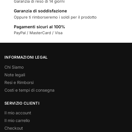
Garanzia di reso di 14 giorni
Garanzia di soddisfazione
Oppure ti rimborseremo i soldi per il prodotto
Pagamenti sicuri al 100%
PayPal / MasterCard / Visa
INFORMAZIONI LEGAL
Chi Siamo
Note legali
Resi e Rimborsi
Costi e tempi di consegna
SERVIZIO CLIENTI
Il mio account
Il mio carrello
Checkout